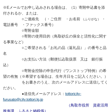
※Eメールでお申し込みされる場合は、（1）寄附申込書を添
付されるか、または、
○ご連絡先 （・ご住所 ・お名前
・
（ふりがな）
電話番号 ・ファックス番号）
○寄附金額
○寄附の使用目的（鳥取砂丘の保全と活性化に関す
る事業など）
○ご希望される「お礼の品（返礼品）」の番号と品
名
○お支払い方法（郵便払込取扱票 又は 銀行振
込）
○寄附金控除の申告代行（ワンストップ特例）の希
望の有無（※希望する場合は、生年月日をご記入ください。）
をお書きのうえ、次のメールアドレスに送信してく
ださい。
●送信先メールアドレス：
tottoricity-
furusato@city.tottori.lg.jp
（鳥取市役所 資産活用
推進課 ふるさと納税係）