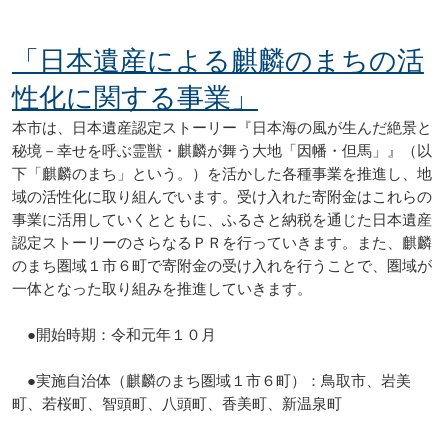
「日本遺産による麒麟のまちの活
性化に関する事業」
本市は、日本遺産認定ストーリー『日本海の風が生んだ絶景と
秘境－幸せを呼ぶ霊獣・麒麟が舞う大地「因幡・但馬」』（以
下「麒麟のまち」という。）を活かした各種事業を推進し、地
域の活性化に取り組んでいます。受け入れた寄附金はこれらの
事業に活用していくとともに、ふるさと納税を通じた日本遺産
認定ストーリーのさらなるＰＲを行っていきます。また、麒麟
のまち圏域１市６町で寄附金の受け入れを行うことで、圏域が
一体となった取り組みを推進していきます。
●開始時期：令和元年１０月
●実施自治体（麒麟のまち圏域１市６町）：鳥取市、岩美
町、若桜町、智頭町、八頭町、香美町、新温泉町